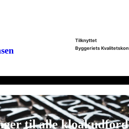
Tilknyttet
Byggeriets Kvalitetskon
nsen
ger til alle kloakudfor