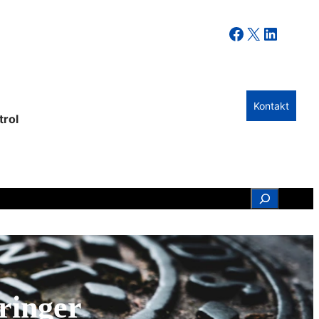
Facebook
X
LinkedIn
Kontakt
trol
Search
dringer