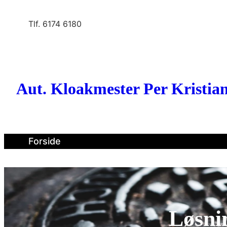
Spring
til
Tlf. 6174 6180
indhold
Aut. Kloakmester Per Kristia
Forside
Løsnin